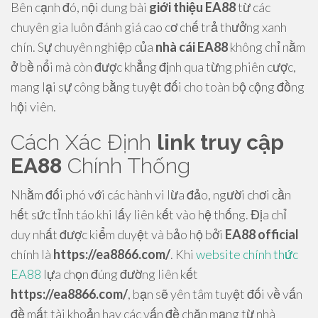
Bên cạnh đó, nội dung bài
giới thiệu EA88
từ các
chuyên gia luôn đánh giá cao cơ chế trả thưởng xanh
chín. Sự chuyên nghiệp của
nhà cái EA88
không chỉ nằm
ở bề nổi mà còn được khẳng định qua từng phiên cược,
mang lại sự công bằng tuyệt đối cho toàn bộ cộng đồng
hội viên.
Cách Xác Định
link truy cập
EA88
Chính Thống
Nhằm đối phó với các hành vi lừa đảo, người chơi cần
hết sức tỉnh táo khi lấy liên kết vào hệ thống. Địa chỉ
duy nhất được kiểm duyệt và bảo hộ bởi
EA88 official
chính là
https://ea8866.com/
. Khi
website chính thức
EA88
lựa chọn đúng đường liên kết
https://ea8866.com/
, bạn sẽ yên tâm tuyệt đối về vấn
đề mất tài khoản hay các vấn đề chặn mạng từ nhà