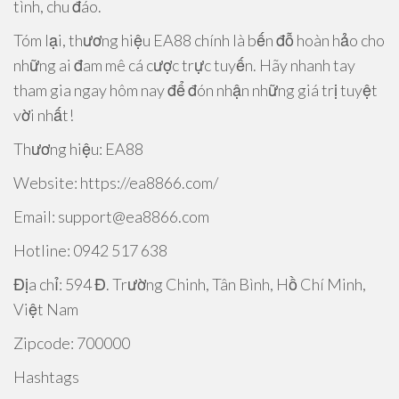
tình, chu đáo.
Tóm lại, thương hiệu EA88 chính là bến đỗ hoàn hảo cho
những ai đam mê cá cược trực tuyến. Hãy nhanh tay
tham gia ngay hôm nay để đón nhận những giá trị tuyệt
vời nhất!
Thương hiệu: EA88
Website: https://ea8866.com/
Email:
support@ea8866.com
Hotline: 0942 517 638
Địa chỉ: 594 Đ. Trường Chinh, Tân Bình, Hồ Chí Minh,
Việt Nam
Zipcode: 700000
Hashtags