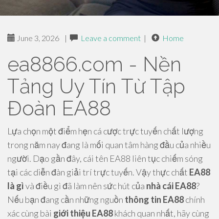
June 3, 2026
|
Leave a comment
|
Home
ea8866.com - Nền
Tảng Uy Tín Từ Tập
Đoàn EA88
Lựa chọn một điểm hẹn cá cược trực tuyến chất lượng
trong năm nay đang là mối quan tâm hàng đầu của nhiều
người. Dạo gần đây, cái tên EA88 liên tục chiếm sóng
tại các diễn đàn giải trí trực tuyến. Vậy thực chất
EA88
là gì
và điều gì đã làm nên sức hút của
nhà cái EA88
?
Nếu bạn đang cần những nguồn
thông tin EA88
chính
xác cùng bài
giới thiệu EA88
khách quan nhất, hãy cùng