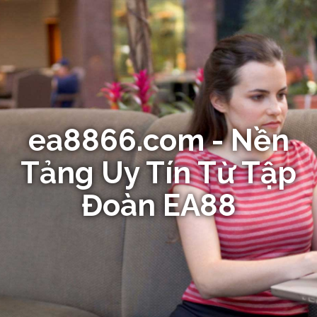
ea8866.com - Nền
Tảng Uy Tín Từ Tập
Đoàn EA88